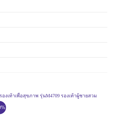
0%
-30%