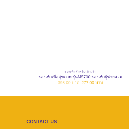
รองเท้าสำหรับเท้าเว้า
รองเท้าเพื่อสุขภาพ รุ่นM5700 รองเท้าผู้ชายสวม
Original
Current
395.00
บาท
277.00
บาท
price
price
was:
is:
395.00 บาท.
277.00 บาท.
CONTACT US