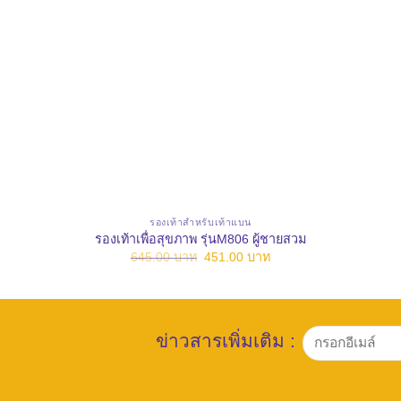
รองเท้าสำหรับเท้าแบน
รองเท้าเพื่อสุขภาพ รุ่นM806 ผู้ชายสวม
Original
Current
645.00
บาท
451.00
บาท
price
price
was:
is:
645.00 บาท.
451.00 บาท.
ข่าวสารเพิ่มเติม :