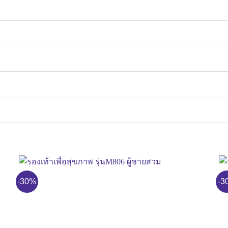
-30%
-3