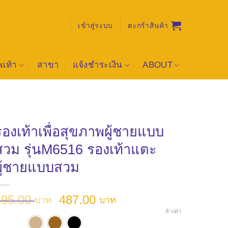
เข้าสู่ระบบ
ตะกร้าสินค้า
เท้า
สาขา
แจ้งชำระเงิน
ABOUT
รองเท้าเพื่อสุขภาพผู้ชายแบบ
สวม รุ่นM6516 รองเท้าแตะ
ผู้ชายแบบสวม
Original
Current
695.00
487.00
บาท
บาท
price
price
ล้างค่า
ี
was:
is:
สีแทน
สีน้ำตาล
สีดำ