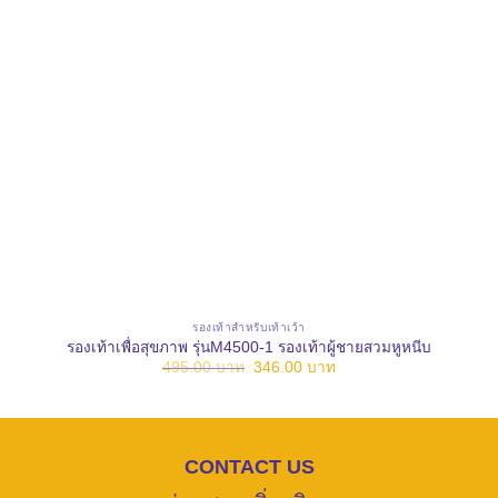
รองเท้าสำหรับเท้าเว้า
รองเท้าเพื่อสุขภาพ รุ่นM4500-1 รองเท้าผู้ชายสวมหูหนีบ
Original
Current
495.00
บาท
346.00
บาท
price
price
was:
is:
495.00 บาท.
346.00 บาท.
CONTACT US