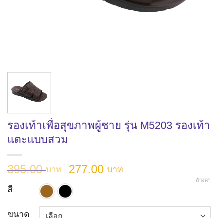
รองเท้าเพื่อสุขภาพผู้ชาย รุ่น M5203 รองเท้า
แตะแบบสวม
Original
Current
395.00
277.00
บาท
บาท
price
price
ล้างค่า
สี
was:
is:
สีน้ำตาล
สีดำ
395.00 บาท.
277.00 บาท.
ขนาด