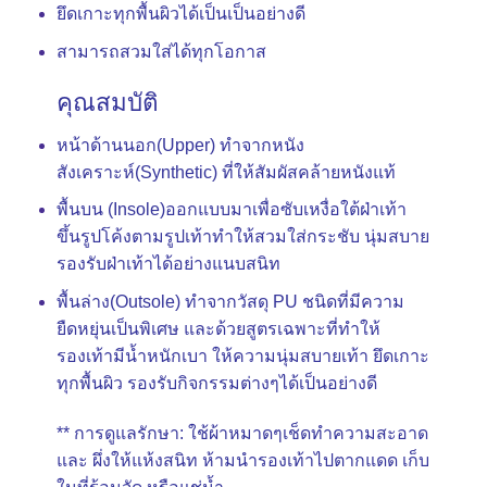
ยึดเกาะทุกพื้นผิวได้เป็นเป็นอย่างดี
สามารถสวมใส่ได้ทุกโอกาส
คุณสมบัติ
หน้าด้านนอก(Upper) ทำจากหนัง
สังเคราะห์(Synthetic) ที่ให้สัมผัสคล้ายหนังแท้
พื้นบน (Insole)ออกแบบมาเพื่อซับเหงื่อใต้ฝ่าเท้า
ขึ้นรูปโค้งตามรูปเท้าทำให้สวมใส่กระชับ นุ่มสบาย
รองรับฝ่าเท้าได้อย่างแนบสนิท
พื้นล่าง(Outsole) ทำจากวัสดุ PU ชนิดที่มีความ
ยืดหยุ่นเป็นพิเศษ และด้วยสูตรเฉพาะที่ทำให้
รองเท้ามีน้ำหนักเบา ให้ความนุ่มสบายเท้า ยึดเกาะ
ทุกพื้นผิว รองรับกิจกรรมต่างๆได้เป็นอย่างดี
** การดูแลรักษา: ใช้ผ้าหมาดๆเช็ดทำความสะอาด
และ ผึ่งให้แห้งสนิท ห้ามนำรองเท้าไปตากแดด เก็บ