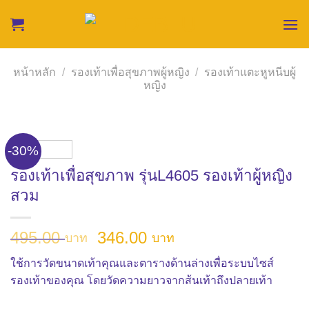
Skip
to
content
หน้าหลัก
/
รองเท้าเพื่อสุขภาพผู้หญิง
/
รองเท้าแตะหูหนีบผู้
หญิง
-30%
รองเท้าเพื่อสุขภาพ รุ่นL4605 รองเท้าผู้หญิง
สวม
Original
Current
495.00
346.00
บาท
บาท
price
price
ใช้การวัดขนาดเท้าคุณและตารางด้านล่างเพื่อระบบไซส์
was:
is:
รองเท้าของคุณ โดยวัดความยาวจากส้นเท้าถึงปลายเท้า
495.00 บาท.
346.00 บาท.