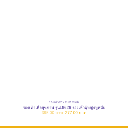
รองเท้าสำหรับเท้าปกติ
รองเท้าเพื่อสุขภาพ รุ่นL8626 รองเท้าผู้หญิงหูหนีบ
Original
Current
395.00
บาท
277.00
บาท
price
price
was:
is:
395.00 บาท.
277.00 บาท.