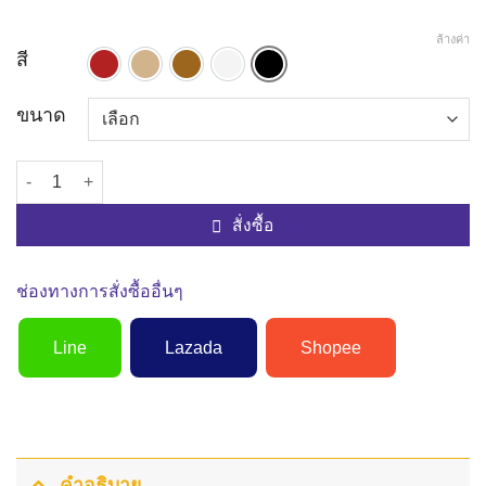
ล้างค่า
สี
สีแดงเข้ม
สีแทน
สีน้ำตาล
สีขาว
สีดำ
ขนาด
จำนวน รองเท้าเพื่อสุขภาพ รุ่นL4605 รองเท้าผู้หญิงสวม ชิ้น
สั่งซื้อ
ช่องทางการสั่งซื้ออื่นๆ
Line
Lazada
Shopee
คำอธิบาย